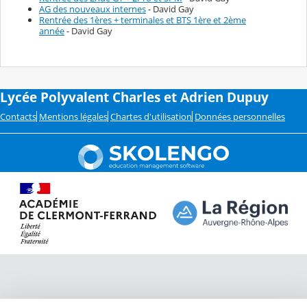
AG des nouveaux internes
- David Gay
Rentrée des 1ères + terminales et BTS 1ère et 2ème
année
- David Gay
Lycée Polyvalent Charles et Adrien Dupuy
Contacts
Mentions légales
Chartes d'utilisation
Données personnelles