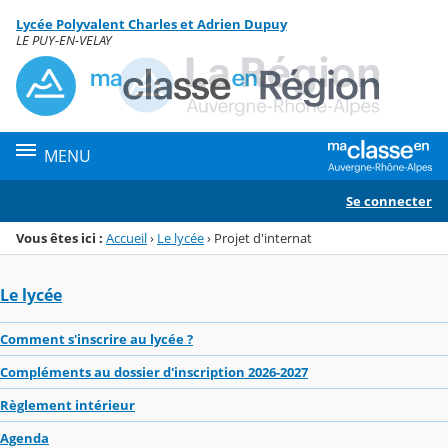
Panneau de gestion des cookies
Lycée Polyvalent Charles et Adrien Dupuy
Menu de la rubrique
Contenu
LE PUY-EN-VELAY
MENU
Se connecter
Vous êtes ici :
Accueil
›
Le lycée
›
Projet d'internat
Le lycée
Comment s'inscrire au lycée ?
Compléments au dossier d'inscription 2026-2027
Règlement intérieur
Agenda