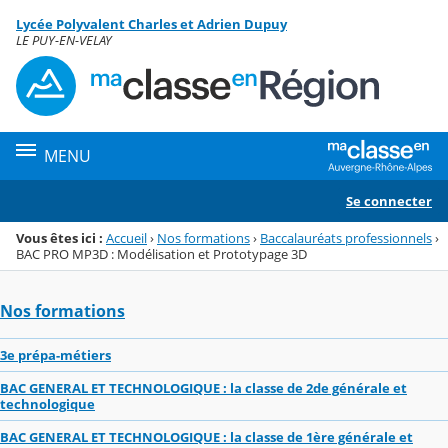
Panneau de gestion des cookies
Lycée Polyvalent Charles et Adrien Dupuy
Menu de la rubrique
Contenu
LE PUY-EN-VELAY
MENU
Se connecter
Vous êtes ici :
Accueil
›
Nos formations
›
Baccalauréats professionnels
›
BAC PRO MP3D : Modélisation et Prototypage 3D
Nos formations
3e prépa-métiers
BAC GENERAL ET TECHNOLOGIQUE : la classe de 2de générale et
technologique
BAC GENERAL ET TECHNOLOGIQUE : la classe de 1ère générale et