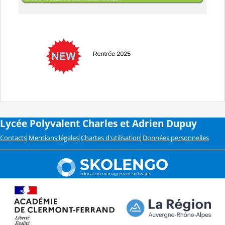
Lycée Polyvalent Charles et Adrien Dupuy
Contacts
Mentions légales
Chartes d'utilisation
Données personnelles