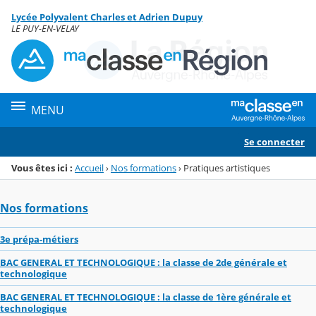
Panneau de gestion des cookies
Lycée Polyvalent Charles et Adrien Dupuy
Menu de la rubrique
Contenu
LE PUY-EN-VELAY
MENU
Se connecter
Vous êtes ici :
Accueil
›
Nos formations
›
Pratiques artistiques
Nos formations
3e prépa-métiers
BAC GENERAL ET TECHNOLOGIQUE : la classe de 2de générale et
technologique
BAC GENERAL ET TECHNOLOGIQUE : la classe de 1ère générale et
technologique