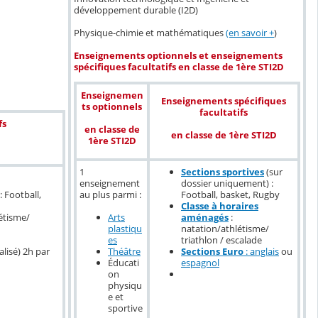
développement durable (I2D)
Physique-chimie et mathématiques
(en savoir +
)
Enseignements optionnels et enseignements
spécifiques facultatifs en classe de 1ère STI2D
Enseignemen
Enseignements spécifiques
ts optionnels
facultatifs
fs
en classe de
en classe de 1ère STI2D
1ère STI2D
1
Sections sportives
(sur
enseignement
dossier uniquement) :
au plus parmi :
Football, basket, Rugby
 Football,
Classe à horaires
Arts
aménagés
:
étisme/
plastiqu
natation/athlétisme/
es
triathlon / escalade
Théâtre
Sections Euro
: anglais
ou
alisé) 2h par
Éducati
espagnol
on
physiqu
e et
sportive