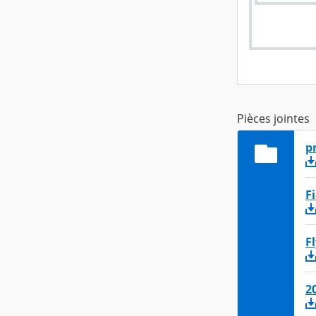
Pièces jointes
p
F
F
2