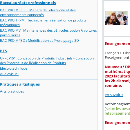
Baccalauréats professionnels
BAC PRO MELEC : Métiers de l'électricité et des
environnements connectés
BAC PRO TRPM : Technicien en réalisation de produits
mécaniques
BAC PRO MV : Maintenances des véhicules option A voitures
particulières
BAC PRO MP3D : Modélisation et Prototypage 3D
Enseignement
BTS
Français / His
Enseignement s
CPI-CPRP : Conception de Produits Industriels - Conception
des Processus de Réalisation de Produits
Nouveau ! Dès
Electrotechnique
mathématique
Audiovisuel
2023 facultat
les 2h d'ens
Pratiques artistiques
semaine.
Arts plastiques
en savoir +
Accompagnemen
(selon les bes
l’établissement
Enseignements