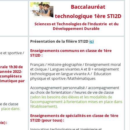
Baccalauréat
technologique 1ère STI2D
Sciences et Technologies de l’Industrie et du
Développement Durable
Présentation de la filière STI2D
ici
Enseignements communs en classe de 1ère
 et sportive /
STI2D :
Français / Histoire-géographie / Enseignement moral
rale 1h30 de
et civique / Langues vivantes A et B + enseignement
année 2022-
technologique en langue vivante A / Éducation
l complètera
physique et sportive /Mathématiques
hématique par
Accompagnement personnalisé / accompagnement
au choix de l’orientation / heures de vie de classe
(selon les besoins des élèves et les modalités de
l’accompagnement à l’orientation mises en place dans
e de classe
l’établissement).
n place dans
Enseignements de spécialités en classe de 1ère
STI2D (pour tous) :
x) :
Innovation technologique et Ingénierie et