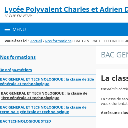
Panneau de gestion des cookies
Lycée Polyvalent Charles et Adrien
Menu de la rubrique
Contenu
LE PUY-EN-VELAY
MENU
Vous êtes ici :
Accueil
›
Nos formations
›
BAC GENERAL ET TECHNOLOGIQUE 
BAC GEN
Nos formations
3e prépa-métiers
La clas
BAC GENERAL ET TECHNOLOGIQUE : la classe de 2de
générale et technologique
Par admin charle
BAC GENERAL ET TECHNOLOGIQUE : la classe de
1ère générale et technologique
La classe de se
vœux d’orientati
BAC GENERAL ET TECHNOLOGIQUE : la classe de
terminale générale et technologique
Après une clas
BAC TECHNOLOGIQUE STI2D