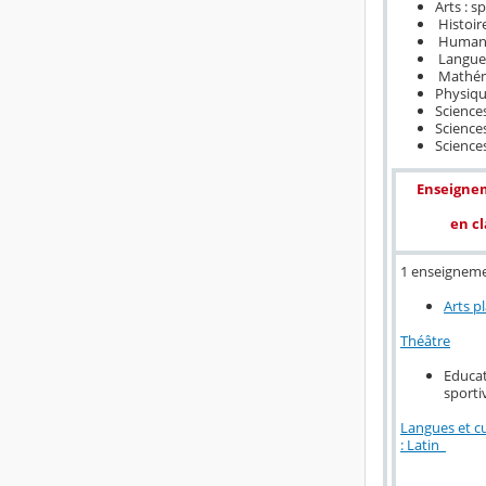
Arts : s
Histoire
Humanit
Langues,
Mathém
Physiqu
Science
Sciences
Sciences
Enseigne
en cl
1 enseigneme
Arts p
Théâtre
Educat
sporti
Langues et cu
: Latin