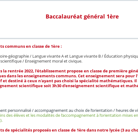
Baccalauréat général 1ère
s communs en classe de 1ère :
toire-géographie / Langue vivante A et Langue vivante B / Éducation physique
cientifique / Enseignement moral et civique.
 la rentrée 2022, l'établissement propose en classe de première géné
s dans les enseignements communs. Cet enseignement sera pour l'
if et destiné à ceux n'ayant pas choisi la spécialité mathématiques. I
eignement scientifique soit 3h30 d'enseignement scientifique et mat
t personnalisé / accompagnement au choix de l’orientation / heures de vi
oins des élèves et les modalités de l’accompagnement à l’orientation mises e
).
 de spécialités proposés en classe de 1ère dans notre lycée (3 au choi