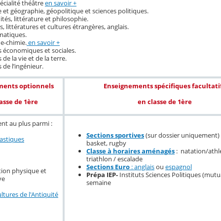
pécialité théâtre
en savoir +
 et géographie, géopolitique et sciences politiques.
és, littérature et philosophie.
 littératures et cultures étrangères, anglais.
atiques.
e-chimie.
en savoir +
s économiques et sociales.
 de la vie et de la terre.
 de l’ingénieur.
ments optionnels
Enseignements spécifiques facultati
asse de 1ère
en classe de 1ère
nt au plus parmi :
Sections sportives
(sur dossier uniquement) :
lastiques
basket, rugby
Classe à horaires aménagés
: natation/athl
triathlon / escalade
Sections Euro
: anglais
ou
espagnol
ion physique et
Prépa IEP-
Instituts Sciences Politiques (mutu
ve
semaine
ltures de l'Antiquité