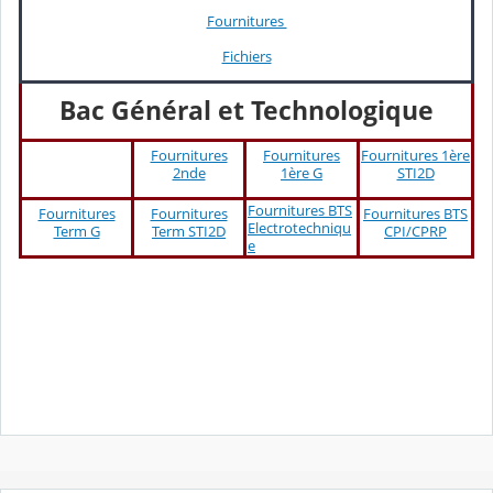
Fournitures
Fichiers
Bac Général et Technologique
Fournitures
Fournitures
Fournitures 1ère
2nde
1ère G
STI2D
Fournitures BTS
Fournitures
Fournitures
Fournitures BTS
Electrotechniqu
Term G
Term STI2D
CPI/CPRP
e