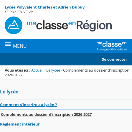
Panneau de gestion des cookies
Lycée Polyvalent Charles et Adrien Dupuy
Menu de la rubrique
Contenu
LE PUY-EN-VELAY
MENU
Se connecter
Vous êtes ici :
Accueil
›
Le lycée
›
Compléments au dossier d'inscription
2026-2027
Le lycée
Comment s'inscrire au lycée ?
Compléments au dossier d'inscription 2026-2027
Règlement intérieur