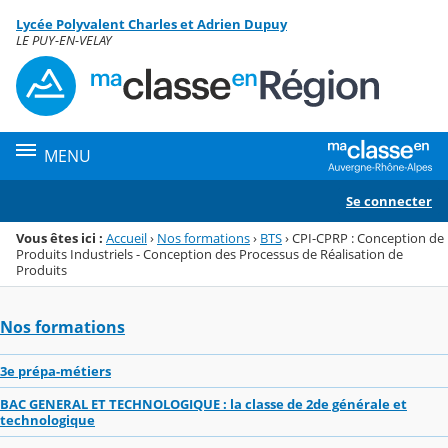
Panneau de gestion des cookies
Lycée Polyvalent Charles et Adrien Dupuy
Menu de la rubrique
Contenu
LE PUY-EN-VELAY
MENU
Se connecter
Vous êtes ici :
Accueil
›
Nos formations
›
BTS
›
CPI-CPRP : Conception de
Produits Industriels - Conception des Processus de Réalisation de
Produits
Nos formations
3e prépa-métiers
BAC GENERAL ET TECHNOLOGIQUE : la classe de 2de générale et
technologique