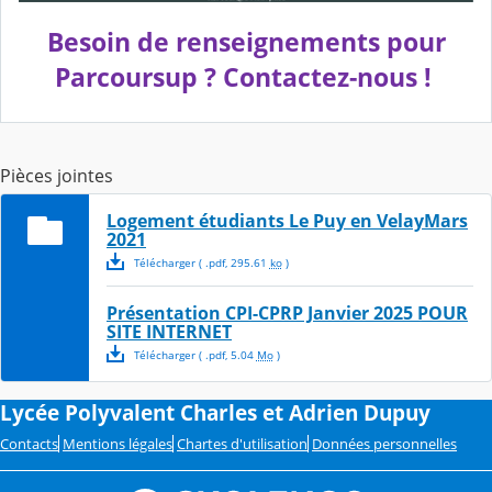
Besoin de renseignements pour
Parcoursup ? Contactez-nous !
Pièces jointes
Logement étudiants Le Puy en VelayMars
2021
Télécharger
( .
pdf
,
295.61
ko
)
Présentation CPI-CPRP Janvier 2025 POUR
SITE INTERNET
Télécharger
( .
pdf
,
5.04
Mo
)
Lycée Polyvalent Charles et Adrien Dupuy
Contacts
Mentions légales
Chartes d'utilisation
Données personnelles