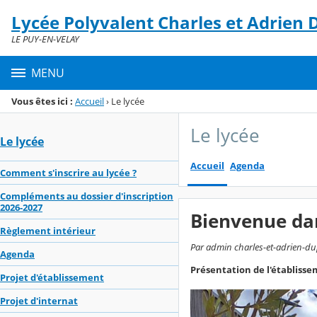
Panneau de gestion des cookies
Lycée Polyvalent Charles et Adrien
Menu de la rubrique
Contenu
LE PUY-EN-VELAY
MENU
Vous êtes ici :
Accueil
›
Le lycée
Le lycée
Le lycée
Accueil
Agenda
Comment s'inscrire au lycée ?
Compléments au dossier d'inscription
2026-2027
Bienvenue da
Règlement intérieur
Par admin charles-et-adrien-dup
Agenda
Présentation de l'établiss
Projet d'établissement
Projet d'internat