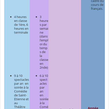
cadre du
cours de
français.
4 heures
3
en classe
heure
de 1ère, 6
s par
heures en
semai
terminale
ne
(dans
l'empl
oi du
temp
s de
la
classe
en
2nde)
9 à 10
6 à 10
spectacles
spect
par an en
acles
soirée à la
par
Comédie
an
de Saint-
en
Etienne et
soirée
au
à la
Théâtre
Comé
Année