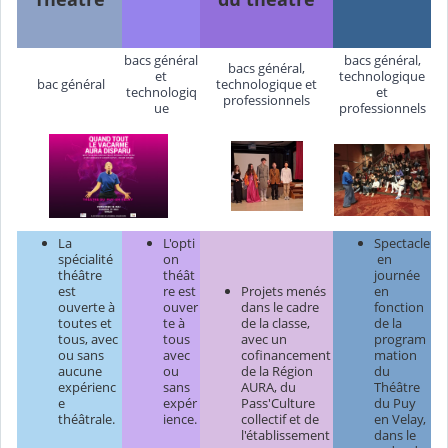
bacs général
bacs général,
bacs général,
et
technologique
bac général
technologique et
technologiq
et
professionnels
ue
professionnels
La
L'opti
Spectacle
spécialité
on
en
théâtre
théât
journée
est
re est
Projets menés
en
ouverte à
ouver
dans le cadre
fonction
toutes et
te à
de la classe,
de la
tous, avec
tous
avec un
program
ou sans
avec
cofinancement
mation
aucune
ou
de la Région
du
expérienc
sans
AURA, du
Théâtre
e
expér
Pass'Culture
du Puy
théâtrale.
ience.
collectif et de
en Velay,
l'établissement
dans le