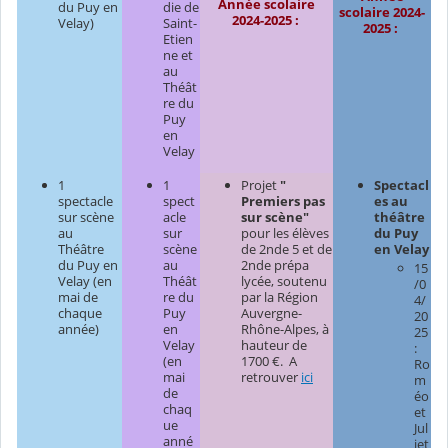
Année scolaire
du Puy en
die de
scolaire 2024-
2024-2025 :
Velay)
Saint-
2025 :
Etien
ne et
au
Théât
re du
Puy
en
Velay
1
1
Projet
"
Spectacl
spectacle
spect
Premiers pas
es au
sur scène
acle
sur scène"
théâtre
au
sur
pour les élèves
du Puy
Théâtre
scène
de 2nde 5 et de
en Velay
du Puy en
au
2nde prépa
15
Velay (en
Théât
lycée, soutenu
/0
mai de
re du
par la Région
4/
chaque
Puy
Auvergne-
20
année)
en
Rhône-Alpes, à
25
Velay
hauteur de
:
(en
1700 €. A
Ro
mai
retrouver
ici
m
de
éo
chaq
et
ue
Jul
anné
iet