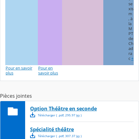
se
xis
m
, à
la
M
PT
de
Ch
ad
ra
c
+
Pour en savoir
Pour en
plus
savoir plus
Pièces jointes
Option Théâtre en seconde
Télécharger
( .
pdf
,
295.97
ko
)
Spécialité théâtre
Télécharger
( .
pdf
,
307.37
ko
)