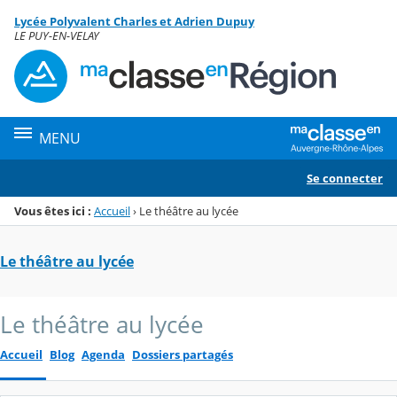
Panneau de gestion des cookies
Lycée Polyvalent Charles et Adrien Dupuy
Menu de la rubrique
Contenu
LE PUY-EN-VELAY
MENU
Se connecter
Vous êtes ici :
Accueil
›
Le théâtre au lycée
Le théâtre au lycée
Le théâtre au lycée
Accueil
Blog
Agenda
Dossiers partagés