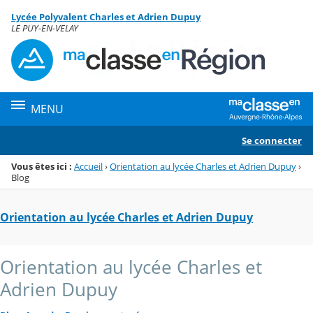
Panneau de gestion des cookies
Lycée Polyvalent Charles et Adrien Dupuy
Menu de la rubrique
Contenu
LE PUY-EN-VELAY
MENU
Se connecter
Vous êtes ici :
Accueil
›
Orientation au lycée Charles et Adrien Dupuy
›
Blog
Orientation au lycée Charles et Adrien Dupuy
Orientation au lycée Charles et
Adrien Dupuy