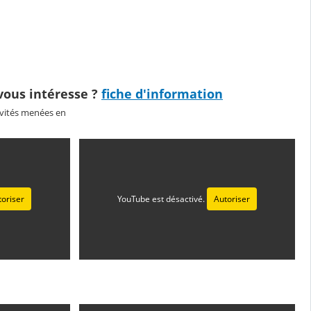
vous intéresse ?
fiche d'information
ivités menées en
toriser
YouTube est désactivé.
Autoriser