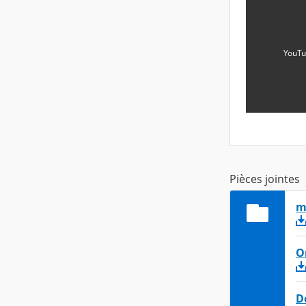
YouTu
Pièces jointes
m
O
D