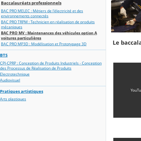
Baccalauréats professionnels
BAC PRO MELEC : Métiers de l'électricité et des
environnements connectés
BAC PRO TRPM : Technicien en réalisation de produits
mécaniques
BAC PRO MV : Maintenances des véhicules option A
voitures particulières
Le baccal
BAC PRO MP3D : Modélisation et Prototypage 3D
BTS
CPI-CPRP : Conception de Produits Industriels - Conception
des Processus de Réalisation de Produits
Electrotechnique
Audiovisuel
YouTu
Pratiques artistiques
Arts plastiques