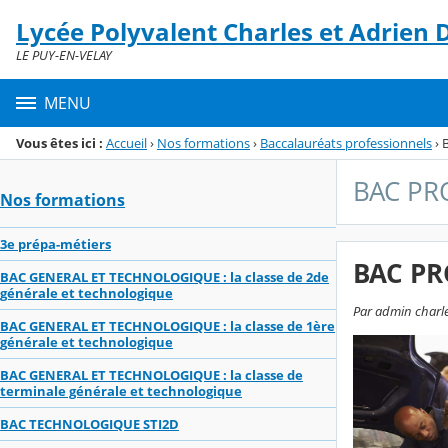
Panneau de gestion des cookies
Lycée Polyvalent Charles et Adrien
Menu de la rubrique
Contenu
LE PUY-EN-VELAY
MENU
Vous êtes ici :
Accueil
›
Nos formations
›
Baccalauréats professionnels
›
BAC PRO
Nos formations
3e prépa-métiers
BAC PRO
BAC GENERAL ET TECHNOLOGIQUE : la classe de 2de
générale et technologique
Par admin charle
BAC GENERAL ET TECHNOLOGIQUE : la classe de 1ère
générale et technologique
BAC GENERAL ET TECHNOLOGIQUE : la classe de
terminale générale et technologique
BAC TECHNOLOGIQUE STI2D