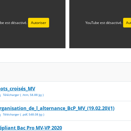
be est désactivé.
Autoriser
YouTube est désactivé.
Au
ots_croisés_MV
Télécharger
( .
htm
,
58.88
ko
)
rganisation_de_l_alternance_BcP_MV_(19.02.20)(1)
Télécharger
( .
pdf
,
548.08
ko
)
épliant Bac Pro MV-VP 2020