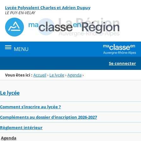
Panneau de gestion des cookies
Lycée Polyvalent Charles et Adrien Dupuy
Menu de la rubrique
Contenu
LE PUY-EN-VELAY
MENU
Se connecter
Vous êtes ici :
Accueil
›
Le lycée
›
Agenda
›
Le lycée
Comment s'inscrire au lycée ?
Compléments au dossier d'inscription 2026-2027
Règlement intérieur
Agenda