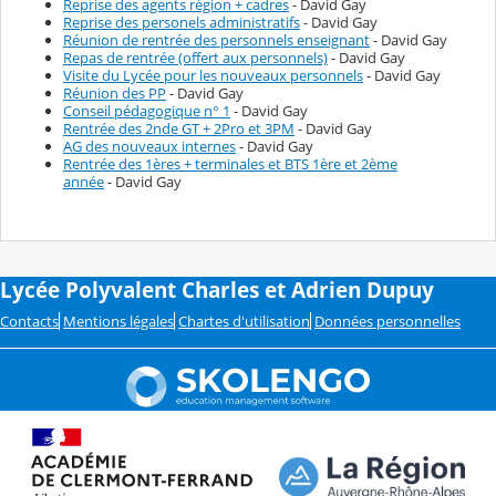
Reprise des agents région + cadres
- David Gay
Reprise des personels administratifs
- David Gay
Réunion de rentrée des personnels enseignant
- David Gay
Repas de rentrée (offert aux personnels)
- David Gay
Visite du Lycée pour les nouveaux personnels
- David Gay
Réunion des PP
- David Gay
Conseil pédagogique n° 1
- David Gay
Rentrée des 2nde GT + 2Pro et 3PM
- David Gay
AG des nouveaux internes
- David Gay
Rentrée des 1ères + terminales et BTS 1ère et 2ème
année
- David Gay
Lycée Polyvalent Charles et Adrien Dupuy
Contacts
Mentions légales
Chartes d'utilisation
Données personnelles