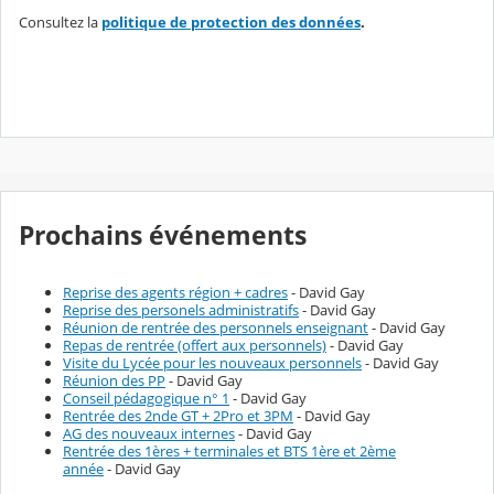
Consultez la
politique de protection des données
.
Prochains événements
Reprise des agents région + cadres
- David Gay
Reprise des personels administratifs
- David Gay
Réunion de rentrée des personnels enseignant
- David Gay
Repas de rentrée (offert aux personnels)
- David Gay
Visite du Lycée pour les nouveaux personnels
- David Gay
Réunion des PP
- David Gay
Conseil pédagogique n° 1
- David Gay
Rentrée des 2nde GT + 2Pro et 3PM
- David Gay
AG des nouveaux internes
- David Gay
Rentrée des 1ères + terminales et BTS 1ère et 2ème
année
- David Gay