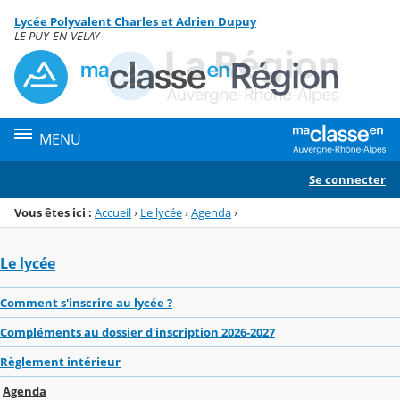
Panneau de gestion des cookies
Lycée Polyvalent Charles et Adrien Dupuy
Menu de la rubrique
Contenu
LE PUY-EN-VELAY
MENU
Se connecter
Vous êtes ici :
Accueil
›
Le lycée
›
Agenda
›
Le lycée
Comment s'inscrire au lycée ?
Compléments au dossier d'inscription 2026-2027
Règlement intérieur
Agenda