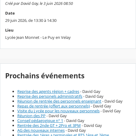
Créé par David Gay, le 3 juin 2026 08:50
Date
29 juin 2026, de 13:30 à 14:30
Lieu
Lycée Jean Monnet - Le Puy en Velay
Prochains événements
Reprise des agents région + cadres
- David Gay
Reprise des personels administratifs
- David Gay
Réunion de rentrée des personnels enseignant
- David Gay
Repas de rentrée (offert aux personnels)
- David Gay
Visite du Lycée pour les nouveaux personnels
- David Gay
Réunion des PP
- David Gay
Conseil pédagogique n° 1
- David Gay
Rentrée des 2nde GT + 2Pro et 3PM
- David Gay
AG des nouveaux internes
- David Gay
Rentrée des 1ères + terminales et BTS 1ère et 2ème