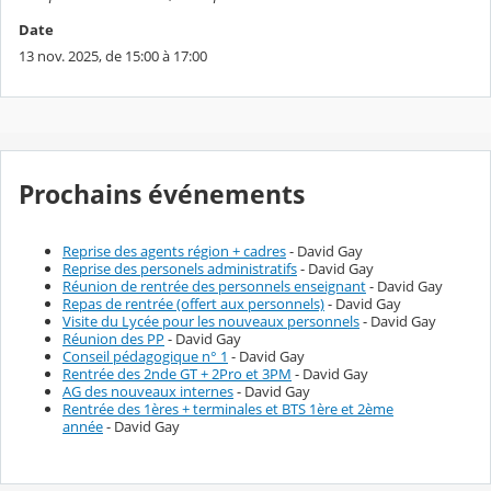
Date
13 nov. 2025, de 15:00 à 17:00
Prochains événements
Reprise des agents région + cadres
- David Gay
Reprise des personels administratifs
- David Gay
Réunion de rentrée des personnels enseignant
- David Gay
Repas de rentrée (offert aux personnels)
- David Gay
Visite du Lycée pour les nouveaux personnels
- David Gay
Réunion des PP
- David Gay
Conseil pédagogique n° 1
- David Gay
Rentrée des 2nde GT + 2Pro et 3PM
- David Gay
AG des nouveaux internes
- David Gay
Rentrée des 1ères + terminales et BTS 1ère et 2ème
année
- David Gay