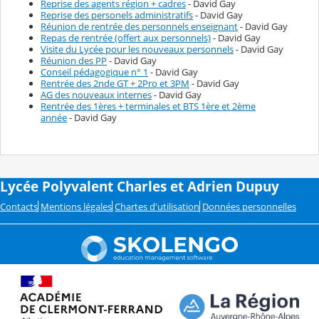
Reprise des agents région + cadres
- David Gay
Reprise des personels administratifs
- David Gay
Réunion de rentrée des personnels enseignant
- David Gay
Repas de rentrée (offert aux personnels)
- David Gay
Visite du Lycée pour les nouveaux personnels
- David Gay
Réunion des PP
- David Gay
Conseil pédagogique n° 1
- David Gay
Rentrée des 2nde GT + 2Pro et 3PM
- David Gay
AG des nouveaux internes
- David Gay
Rentrée des 1ères + terminales et BTS 1ère et 2ème
année
- David Gay
Lycée Polyvalent Charles et Adrien Dupuy
Contacts
Mentions légales
Chartes d'utilisation
Données personnelles