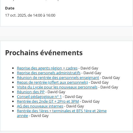
Date
17 oct. 2025, de 14:00 à 16:00
Prochains événements
Reprise des agents région + cadres
- David Gay
Reprise des personels administratifs
- David Gay
Réunion de rentrée des personnels enseignant
- David Gay
Repas de rentrée (offert aux personnels)
- David Gay
Visite du Lycée pour les nouveaux personnels
- David Gay
Réunion des PP
- David Gay
Conseil pédagogique n° 1
- David Gay
Rentrée des 2nde GT + 2Pro et 3PM
- David Gay
AG des nouveaux internes
- David Gay
Rentrée des 1ères + terminales et BTS 1ère et 2ème
année
- David Gay