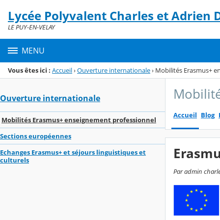
Panneau de gestion des cookies
Lycée Polyvalent Charles et Adrien
Menu de la rubrique
Contenu
LE PUY-EN-VELAY
MENU
Vous êtes ici :
Accueil
›
Ouverture internationale
›
Mobilités Erasmus+ e
Mobilit
Ouverture internationale
Accueil
Blog
Mobilités Erasmus+ enseignement professionnel
Sections européennes
Erasmu
Echanges Erasmus+ et séjours linguistiques et
culturels
Par admin charle