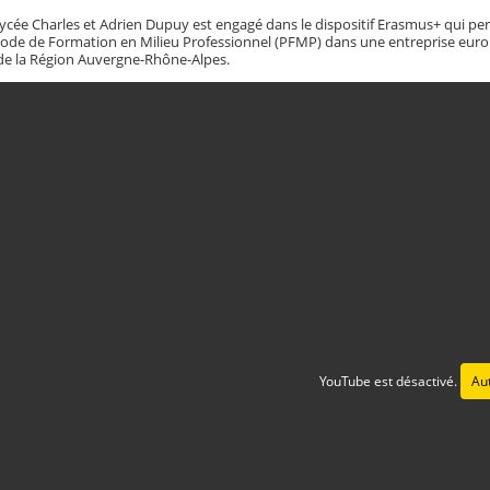
lycée Charles et Adrien Dupuy est engagé dans le dispositif Erasmus+ qui pe
ériode de Formation en Milieu Professionnel (PFMP) dans une entreprise euro
de la Région Auvergne-Rhône-Alpes.
YouTube est désactivé.
Aut