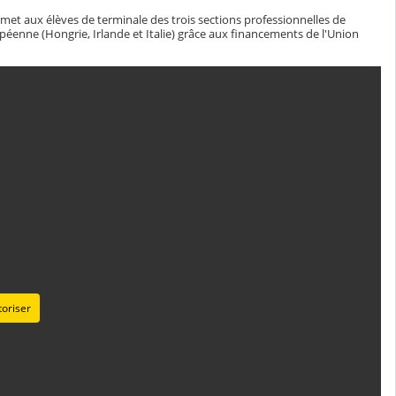
rmet aux élèves de terminale des trois sections professionnelles de
péenne (Hongrie, Irlande et Italie) grâce aux financements de l'Union
oriser