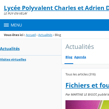
Panneau de gestion des cookies
Lycée Polyvalent Charles et Adrien
Menu de la rubrique
Contenu
LE PUY-EN-VELAY
MENU
Vous êtes ici :
Accueil
›
Actualités
›
Blog
Actualités
Actualités
Blog
Agenda
Visites virtuelles
Tous les articles (316)
Fichiers et fo
Par MARTINE LE BIGOT, publié le 