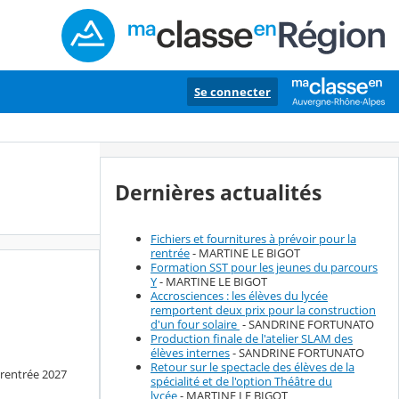
Se connecter
Dernières actualités
Fichiers et fournitures à prévoir pour la
rentrée
- MARTINE LE BIGOT
Formation SST pour les jeunes du parcours
Y
- MARTINE LE BIGOT
Accrosciences : les élèves du lycée
remportent deux prix pour la construction
d'un four solaire
- SANDRINE FORTUNATO
Production finale de l'atelier SLAM des
élèves internes
- SANDRINE FORTUNATO
Retour sur le spectacle des élèves de la
a rentrée 2027
spécialité et de l'option Théâtre du
lycée
- MARTINE LE BIGOT