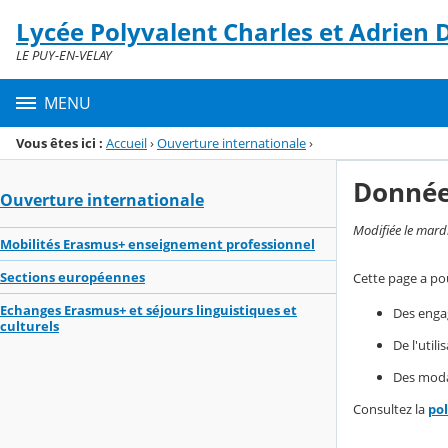
Panneau de gestion des cookies
Lycée Polyvalent Charles et Adrien
Menu de la rubrique
Contenu
LE PUY-EN-VELAY
MENU
Vous êtes ici :
Accueil
›
Ouverture internationale
›
Donnée
Ouverture internationale
Modifiée le mard
Mobilités Erasmus+ enseignement professionnel
Sections européennes
Cette page a pou
Echanges Erasmus+ et séjours linguistiques et
Des enga
culturels
De l'util
Des modal
Consultez la
po