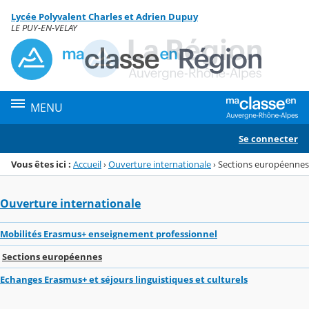
Panneau de gestion des cookies
Lycée Polyvalent Charles et Adrien Dupuy
Menu de la rubrique
Contenu
LE PUY-EN-VELAY
MENU
Se connecter
Vous êtes ici :
Accueil
›
Ouverture internationale
›
Sections européennes
Ouverture internationale
Mobilités Erasmus+ enseignement professionnel
Sections européennes
Echanges Erasmus+ et séjours linguistiques et culturels